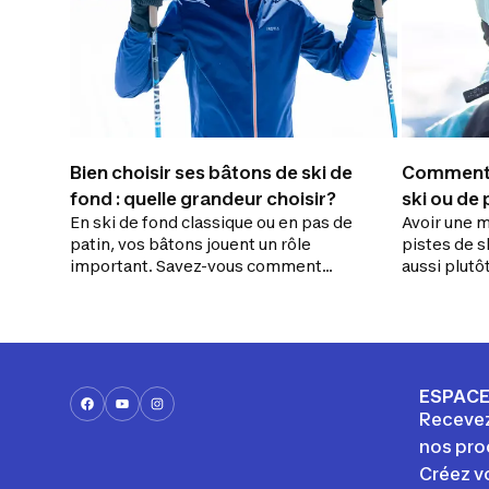
Bien choisir ses bâtons de ski de
Comment c
fond : quelle grandeur choisir?
ski ou de 
En ski de fond classique ou en pas de
Avoir une me
patin, vos bâtons jouent un rôle
pistes de s
important. Savez-vous comment
aussi plutôt
choisir les bons? Découvrez nos
à considére
conseils.
paire de lu
à neige.
ESPACE
Recevez
nos pro
Créez v