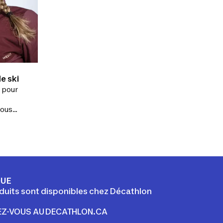
e ski
 pour
vous
ir
 pour
 la
QUE
duits sont disponibles chez Décathlon
EZ-VOUS AU DECATHLON.CA