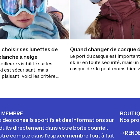
hoisir ses lunettes de
Quand changer de casque d
Le port du casque est important
planche à neige
skier en toute sécurité, mais un
illeure visibilité sur les
casque de ski peut moins bien 
ki est sécurisant, mais
protéger en cas de choc en cas
 plaisant. Voici les critères
d'usure. Il est important de savo
r avant d’acheter une
quand changer un casque de ski
nettes de ski ou de planche
continuer à profiter des joies de
glisse sereinement.
 MEMBRE
BOUTI
 des conseils sportifs et des informations sur
Nos pro
duits directement dans votre boîte courriel.
→ REND
otre compte dans l’espace membre tout à fait