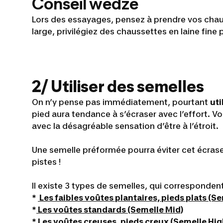
Conseil wedze
Lors des essayages, pensez à prendre vos chaus
large, privilégiez des chaussettes en laine fine
2/ Utiliser des semelles
On n’y pense pas immédiatement, pourtant
uti
pied aura tendance à s’écraser avec l’effort. V
avec la désagréable sensation d’être à l’étroit.
Une semelle préformée pourra éviter cet écrase
pistes !
Il existe 3 types de semelles, qui correspondent
*
Les faibles voûtes plantaires, pieds plats (S
*
Les voûtes standards (Semelle Mid
)
*
Les voûtes creuses, pieds creux (Semelle Hig