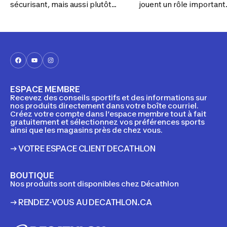
sécurisant, mais aussi plutôt
jouent un rôle important
plaisant. Voici les critères à
Savez-vous comment cho
considérer avant d’acheter une
les bons? Découvrez no
paire de lunettes de ski ou de
conseils.
planche à neige.
ESPACE MEMBRE
Recevez des conseils sportifs et des informations sur
nos produits directement dans votre boîte courriel.
Créez votre compte dans l’espace membre tout à fait
gratuitement et sélectionnez vos préférences sports
ainsi que les magasins près de chez vous.
→ VOTRE ESPACE CLIENT DECATHLON
BOUTIQUE
Nos produits sont disponibles chez Décathlon
→ RENDEZ-VOUS AU DECATHLON.CA