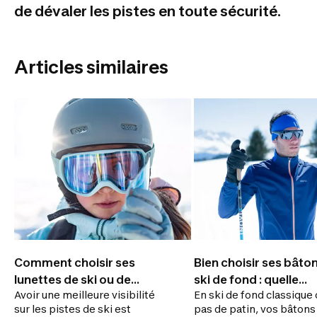
de dévaler les pistes en toute sécurité.
Articles similaires
Comment choisir ses
Bien choisir ses bâto
lunettes de ski ou de
ski de fond : quelle
Avoir une meilleure visibilité
En ski de fond classique
planche à neige
grandeur choisir?
sur les pistes de ski est
pas de patin, vos bâtons